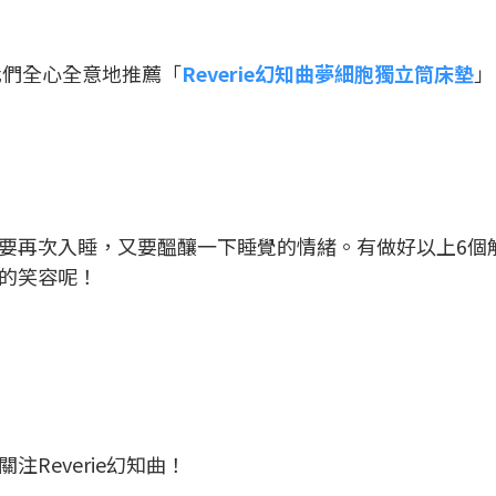
我們全心全意地推薦「
Reverie幻知曲夢細胞獨立筒床墊
」
要再次入睡，又要醞釀一下睡覺的情緒。有做好以上6個
的笑容呢！
注Reverie幻知曲！