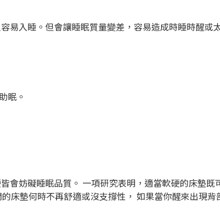
人容易入睡。但會讓睡眠質量變差，容易造成時睡時醒或
助眠。
皆會妨礙睡眠品質。 一項研究表明，適當軟硬的床墊既
們的床墊何時不再舒適或沒支撐性， 如果當你醒來出現