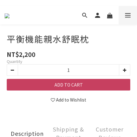
平衡機能親水舒眠枕
NT$2,200
Quantity
ADD TO CART
Add to Wishlist
Shipping &
Customer
Description