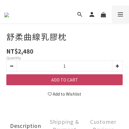
舒柔曲線乳膠枕
NT$2,480
Quantity
ADD TO CART
Add to Wishlist
Shipping &
Customer
Description