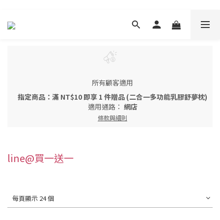
所有顧客適用
指定商品：滿 NT$10 即享 1 件贈品 (二合一多功能乳膠舒夢枕)
適用通路：
網店
條款與細則
line@買一送一
每頁顯示 24 個